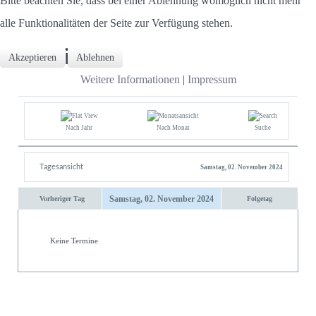
Bitte beachten Sie, dass bei einer Ablehnung womöglich nicht mehr
alle Funktionalitäten der Seite zur Verfügung stehen.
Termine
Akzeptieren
Ablehnen
Weitere Informationen
|
Impressum
Nach Jahr
Nach Monat
Suche
Tagesansicht
Samstag, 02. November 2024
Samstag, 02. November 2024
Vorheriger Tag
Folgetag
Keine Termine