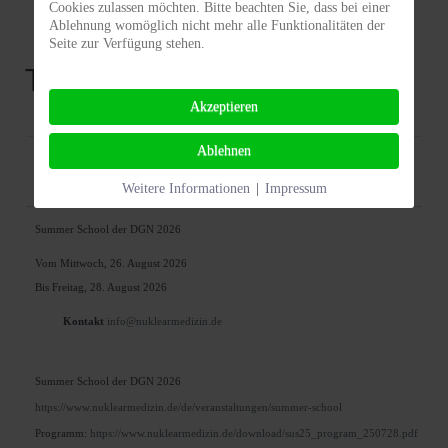
Cookies zulassen möchten. Bitte beachten Sie, dass bei einer
Ablehnung womöglich nicht mehr alle Funktionalitäten der
Seite zur Verfügung stehen.
Termine
Akzeptieren
Ablehnen
Nach Jahr
Nach Monat
Suche
Weitere Informationen
|
Impressum
Summer School der DGN 2026
Vom Mittwoch, 26. August 2026
Bis Freitag, 28. August 2026
Kontakt
info@nuklearmedizin.de
Summer School der DGN 2026
https://www.nuklearmedizin.de/de/veranstaltungen/summer-school
Programm:
https://www.nuklearmedizin.de/download/sus25_program_250728.pdf